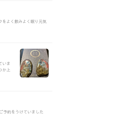
クをよく飲みよく眠り元気
.
ていま
つか上
らご予約をうけていました