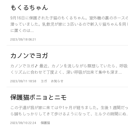
もくるちゃん
9月16日に保護された子猫のもくるちゃん。室外機の裏のホース
潜っていました。乳飲児が家に３匹いるので新入り猫ちゃんを同
に置くのは...
2023/09/18 06:21
カノンでヨガ
カノンでヨガ🎵 最近、カノンを流しながら瞑想していたら、呼吸
くリズムに合わせて丁度よく、深い呼吸が出来て集中も深ま...
2023/09/11 18:58
ヨガ
お知らせ
保護猫ポニョとニモ
この子達が我が家に来てはや1ヶ月が経ちました。生後１週間だ
ら脚もしっかりしてきて歩けるようになって、ミルクの時間にぬ..
2023/09/10 22:24
保護猫