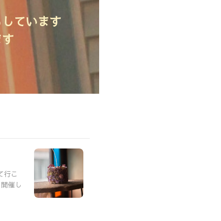
もしています
ます
て行こ
も開催し