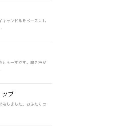
イキャンドルをベースにし
.
茶とらーずです。鳴き声が
.
ョップ
開催しました。おふたりの