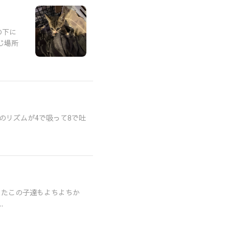
の下に
じ場所
のリズムが4で吸って8で吐
ったこの子達もよちよちか
.