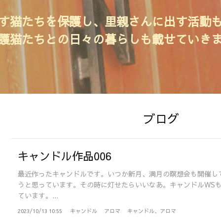
す猫たちを保護し、里親さんに出す活動
護猫たちとの日々の暮らしも載せていき
ブログ
キャンドル作品006
最近作ったキャンドルです。いつか新月、満月の瞑想会も開催し
うと思っています。その時に灯せたらいいなあ。キャンドルWS
ています。...
2023/10/13 10:55
キャンドル
アロマ
キャンドル、アロマ