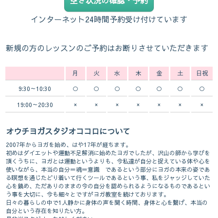
インターネット24時間予約受け付けています
新規の方のレッスンのご予約はお断りさせていただきます
月
火
水
木
金
土
日祝
9:30～10:30
○
○
○
○
○
○
○
19:00～20:30
×
×
×
×
×
×
×
オウチヨガスタジオココロについて
2007年からヨガを始め、はや17年が経ちます。
初めはダイエットや運動不足解消に始めたヨガでしたが、沢山の師から学びを
頂くうちに、ヨガとは運動というよりも、今私達が自分と捉えている体や心を
使いながら、本当の自分＝魂＝意識 であるという部分にヨガの本来の姿であ
る瞑想を通じたどり着いて行くツールであるという事、私をジャッジしていた
心を鎮め、ただありのままの今の自分を認められるようになるものであるとい
う事を大切に、今も細々とですがヨガ教室を続けております。
日々の暮らしの中で1人静かに身体の声を聞く時間、身体と心を繋げ、本当の
自分という存在を知りたい方。