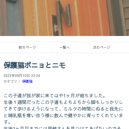
前のページ
一覧へ
次のページ
保護猫ポニョとニモ
オウチヨガスタジオココロ熊本
2023年09月10日 22:24
ヨガと瞑想
カテゴリ：
保護猫
この子達が我が家に来てはや1ヶ月が経ちました。
生後１週間だったこの子達もよちよちから脚もしっかりし
てきて歩けるようになって、ミルクの時間にぬると我先に
お外に暮らす猫たちを保護し、里親さん
と哺乳瓶を奪い合う様に飲んで健やかに育ってくれていま
す。
に出す活動もしています
生後2ヶ月目までには里親さんを見つけてあげたいのでそ